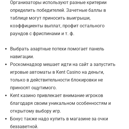
Организаторы используют разные критерии
определить победителей. Зачетные баллы в
таблице могут приносить выигрыши,
коэффициенты выплат, профит остального
раундов с фриспинами и т. ф.
Выбрать азартные потехи помогает панель
навигации.
Роскомнадзор мешает идти на сайт а запустить
игровые автоматы в Kent Casino на деньги,
только в действительности блокировки не
приносят ощутимого.
Kent казино привлекает внимание игроков
благодаря своим уникальном особенностям и
открытому выбору игр.
Бонус также надо купить в магазине за очки
беззаветной.