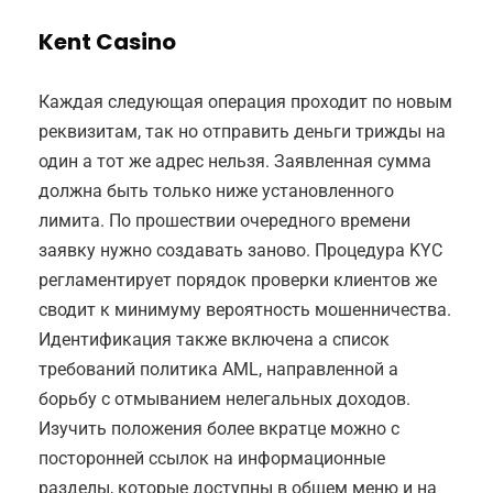
Kent Casino
Каждая следующая операция проходит по новым
реквизитам, так но отправить деньги трижды на
один а тот же адрес нельзя. Заявленная сумма
должна быть только ниже установленного
лимита. По прошествии очередного времени
заявку нужно создавать заново. Процедура KYC
регламентирует порядок проверки клиентов же
сводит к минимуму вероятность мошенничества.
Идентификация также включена а список
требований политика AML, направленной а
борьбу с отмыванием нелегальных доходов.
Изучить положения более вкратце можно с
посторонней ссылок на информационные
разделы, которые доступны в общем меню и на