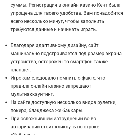
суммы. Регистрация в онлайн казино Кент была
упрощена для твоего удобства. Вам понадобится
всего несколько минут, чтобы заполнить
требуются данные и начинать играть.
Благодаря адаптивному дизайну, сайт
машинально подстраивается под размер экрана
устройства, осторожен то смартфон также
планшет.
Игрокам следовало помнить о факте, что
правила онлайн казино запрещают
мультиаккаунтинг.
На сайте доступную несколько видов рулетки,
покера, блэкджека же баккары.
При осложнившем затруднений во во
авторизации стоит кликнуть по строке
«Забыли…».