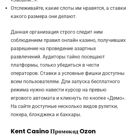
Отслеживайте, какие слоты им нравятся, а ставки
какого размера они делают.
Данная организация строго следит ним
соблюдением правил онлайн казино, получивших
разрешение на проведение азартных
развлечений. Аудиторы тайно посещают
платформы, только убедиться в чести
операторов. Ставки а условные фишки доступны
всем пользователям. Дли запуска бесплатного
режима нужно навести курсор на превью
игрового автомата и кликнуть по кнопке «Демо».
На сайте доступные несколько видов рулетки,
покера, блэкджека и баккары.
Kent Casino Промокод Ozon