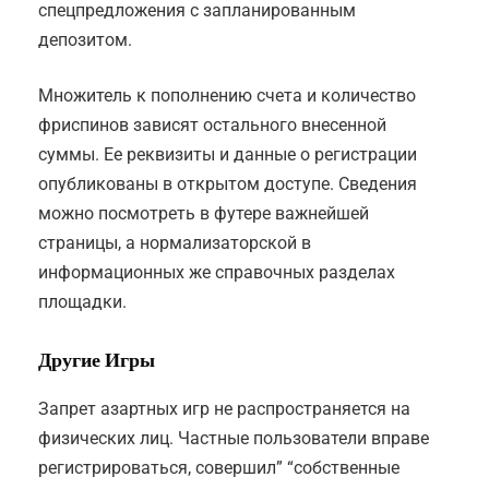
спецпредложения с запланированным
депозитом.
Множитель к пополнению счета и количество
фриспинов зависят остального внесенной
суммы. Ее реквизиты и данные о регистрации
опубликованы в открытом доступе. Сведения
можно посмотреть в футере важнейшей
страницы, а нормализаторской в
информационных же справочных разделах
площадки.
Другие Игры
Запрет азартных игр не распространяется на
физических лиц. Частные пользователи вправе
регистрироваться, совершил” “собственные