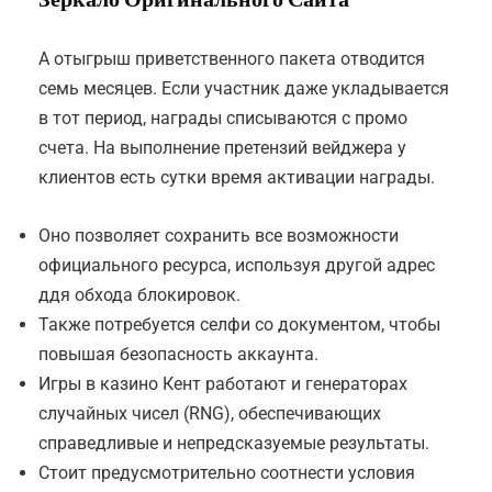
А отыгрыш приветственного пакета отводится
семь месяцев. Если участник даже укладывается
в тот период, награды списываются с промо
счета. На выполнение претензий вейджера у
клиентов есть сутки время активации награды.
Оно позволяет сохранить все возможности
официального ресурса, используя другой адрес
ддя обхода блокировок.
Также потребуется селфи со документом, чтобы
повышая безопасность аккаунта.
Игры в казино Кент работают и генераторах
случайных чисел (RNG), обеспечивающих
справедливые и непредсказуемые результаты.
Стоит предусмотрительно соотнести условия