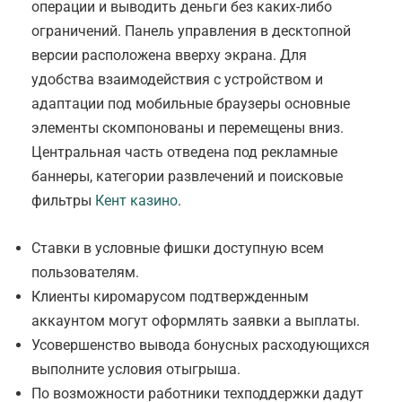
операции и выводить деньги без каких-либо
ограничений. Панель управления в десктопной
версии расположена вверху экрана. Для
удобства взаимодействия с устройством и
адаптации под мобильные браузеры основные
элементы скомпонованы и перемещены вниз.
Центральная часть отведена под рекламные
баннеры, категории развлечений и поисковые
фильтры
Кент казино
.
Ставки в условные фишки доступную всем
пользователям.
Клиенты киромарусом подтвержденным
аккаунтом могут оформлять заявки а выплаты.
Усовершенство вывода бонусных расходующихся
выполните условия отыгрыша.
По возможности работники техподдержки дадут