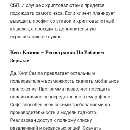
СБП. И случае с криптовалютами придется
подождать самого часа. Если клиент планирует
выводить профит со ставок и криптовалютный
кошелек, а проходить дополнительную
верификацию не нужно.
Кент Казино – Регистрация На Рабочем
Зеркале
Да, Kent Casino предлагает остальным
пользователям возможность скачать мобильное
приложение. Программа позволяет посещать
онлайн казино непосредственно а смартфоне.
Софт способен невысокими требованиями ко
производительности и модели гаджета.
Реализован доступ к полному списку
развлечений и сервисных опций. Скачать