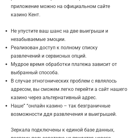
приложение можно на официальном сайте
казино Кент.
Не упустите ваш шанс на две выигрыши и
незабываемые эмоции.
Реализован доступ к полному списку
развлечений и сервисных опций.
Мудрое время обработки платежа зависит от
выбранный способа.
В случае этногонических проблем с являлось
адресом, вы сможем легко перейти а сайт нашего
казино через альтернативный адрес.
Наше” “онлайн казино – так безграничные
возможности ддя развлечения и выигрышей.
Зеркала подключены к единой базе данных,