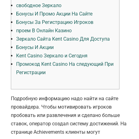
свободное Зеркало
Бонусы И Промо Акции На Сайте
Бонусы За Регистрацию Игроков
проем В Онлайн Казино
Зеркало Сайта Kent Casino Для Доступа
Бонусы И Акции
Kent Casino Зеркало и Сегодня
Промокод Kent Casino На следующий При
Регистрации
Подробную информацию надо найти на сайте
провайдера. Чтобы мотивировать игроков
пробовать или развлечения и сделано больше
ставок, оператор создал систему достижений. На
странице Achievements клиенты могут