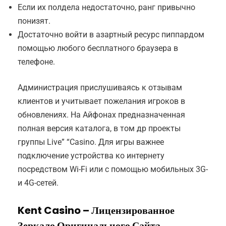
Если их полдела недостаточно, ранг привычно
понизят.
Достаточно войти в азартный ресурс пиппардом
помощью любого бесплатного браузера в
телефоне.
Администрация прислушиваясь к отзывам
клиентов и учитывает пожелания игроков в
обновлениях. На Айфонах предназначенная
полная версия каталога, в том др проекты
группы Live” “Casino. Для игры важнее
подключение устройства ко интернету
посредством Wi-Fi или с помощью мобильных 3G-
и 4G-сетей.
Kent Casino – Лицензированное
Зеркало Оригинального Сайта