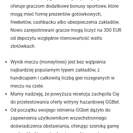
oferuje graczom dodatkowe bonusy sportowe, które
mogą mieć formę prezentów gotówkowych,
freebetów, cashbacku albo ubezpieczenia zakładów.
Nowo zarejestrowani gracze mogą liczyć na 300 EUR
od depozytu względnie równowartość watts
złotówkach.
Wynik meczu (moneylines) jest bez wątpienia
najbardziej popularnym typem zakładów, z
handicapem i całkowitą liczbą gier rozegranych w
meczu na czele.
Mamy nadzieję, że powyższa recenzja zachęciła Cię
do przetestowania oferty witryny hazardowej GGBet.
Od początku swojego istnienia GGbet dążyło do
zapewnienia użytkownikom wszechstronnego
doświadczenia obstawiania, oferując szeroką gamę