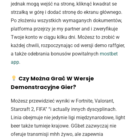
jednak mogą wejść na stronę, kliknąć kwadrat se
strzałką w górę i dodać stronę do ekranu głównego.
Po złożeniu wszystkich wymaganych dokumentów,
platforma przejrzy je my partner and i zweryfikuje
Twoje konto w ciągu kilku dni. Możesz to zrobić w
każdej chwili, rozpoczynając od wersji demo raffgier,
a także odebrania bonusów powitalnych
mostbet
app
.
Czy Można Grać W Wersje
Demonstracyjne Gier?
Możesz przewidzieć wyniki w Fortnite, Valorant,
Starcraft 2, FIFA” “i actually innych dyscyplinach.
Linia obejmuje nie jedynie ligi międzynarodowe, light
beer także turnieje krajowe. GGbet zazwyczaj nie
oferuje transmisji mhh żywo, ale zapewnia