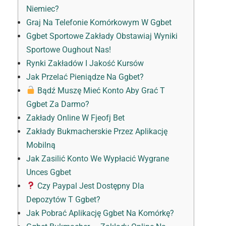
Niemiec?
Graj Na Telefonie Komórkowym W Ggbet
Ggbet Sportowe Zakłady Obstawiaj Wyniki
Sportowe Oughout Nas!
Rynki Zakładów I Jakość Kursów
Jak Przelać Pieniądze Na Ggbet?
Bądź Muszę Mieć Konto Aby Grać T
Ggbet Za Darmo?
Zakłady Online W Fjeofj Bet
Zakłady Bukmacherskie Przez Aplikację
Mobilną
Jak Zasilić Konto We Wypłacić Wygrane
Unces Ggbet
Czy Paypal Jest Dostępny Dla
Depozytów T Ggbet?
Jak Pobrać Aplikację Ggbet Na Komórkę?