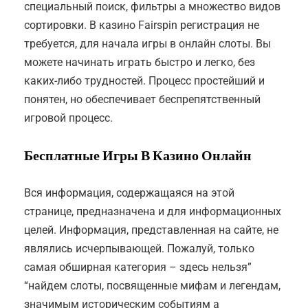
специальный поиск, фильтры а множество видов
сортировки. В казино Fairspin регистрация не
требуется, для начала игры в онлайн слоты. Вы
можете начинать играть быстро и легко, без
каких-либо трудностей. Процесс простейший и
понятен, но обеспечивает беспрепятственный
игровой процесс.
Бесплатные Игры В Казино Онлайн
Вся информация, содержащаяся на этой
странице, предназначена и для информационных
целей. Информация, представленная на сайте, не
являлись исчерпывающей. Пожалуй, только
самая обширная категория – здесь нельзя”
“найдем слоты, посвященные мифам и легендам,
значимым историческим событиям а