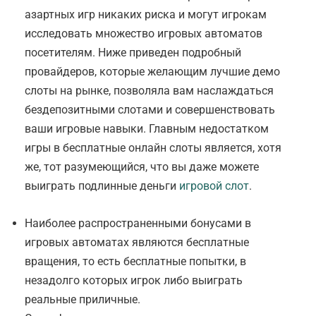
азартных игр никаких риска и могут игрокам
исследовать множество игровых автоматов
посетителям. Ниже приведен подробный
провайдеров, которые желающим лучшие демо
слоты на рынке, позволяла вам наслаждаться
бездепозитными слотами и совершенствовать
ваши игровые навыки. Главным недостатком
игры в бесплатные онлайн слоты является, хотя
же, тот разумеющийся, что вы даже можете
выиграть подлинные деньги
игровой слот
.
Наиболее распространенными бонусами в
игровых автоматах являются бесплатные
вращения, то есть бесплатные попытки, в
незадолго которых игрок либо выиграть
реальные приличные.