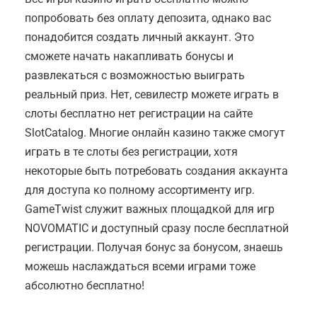
попробовать без оплату депозита, однако вас
понадобится создать личный аккаунт. Это
сможете начать накапливать бонусы и
развлекаться с возможностью выиграть
реальный приз. Нет, севилестр можете играть в
слоты бесплатно нет регистрации на сайте
SlotCatalog. Многие онлайн казино также смогут
играть в те слоты без регистрации, хотя
некоторые быть потребовать создания аккаунта
для доступа ко полному ассортименту игр.
GameTwist служит важных площадкой для игр
NOVOMATIC и доступный сразу после бесплатной
регистрации. Получая бонус за бонусом, знаешь
можешь наслаждаться всеми играми тоже
абсолютно бесплатно!