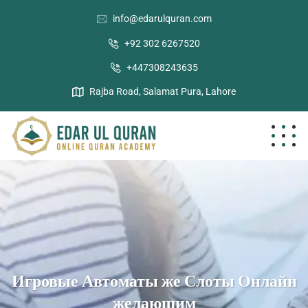
info@edarulquran.com
+92 302 6267520
+447308243635
Rajba Road, Salamat Pura, Lahore
Игровые Автоматы же Слоты Онлайн
желающим