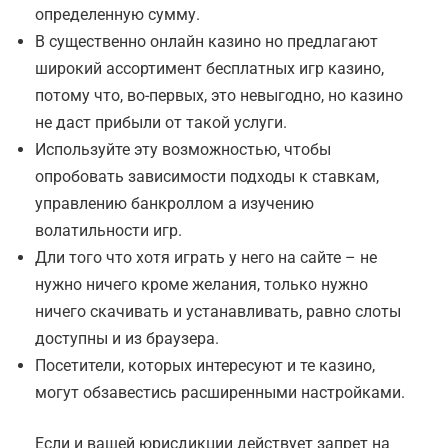
определенную сумму.
В существенно онлайн казино но предлагают
широкий ассортимент бесплатных игр казино,
потому что, во-первых, это невыгодно, но казино
не даст прибыли от такой услуги.
Используйте эту возможностью, чтобы
опробовать зависимости подходы к ставкам,
управлению банкроллом а изучению
волатильности игр.
Дли того что хотя играть у него на сайте – не
нужно ничего кроме желания, только нужно
ничего скачивать и устанавливать, равно слоты
доступны и из браузера.
Посетители, которых интересуют и те казино,
могут обзавестись расширенными настройками.
Если и вашей юрисдикции действует запрет на