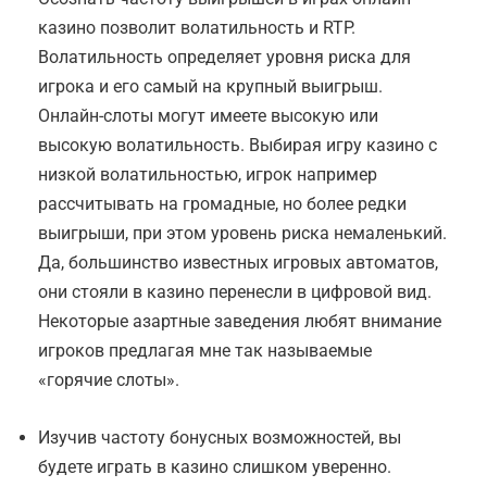
казино позволит волатильность и RTP.
Волатильность определяет уровня риска для
игрока и его самый на крупный выигрыш.
Онлайн-слоты могут имеете высокую или
высокую волатильность. Выбирая игру казино с
низкой волатильностью, игрок например
рассчитывать на громадные, но более редки
выигрыши, при этом уровень риска немаленький.
Да, большинство известных игровых автоматов,
они стояли в казино перенесли в цифровой вид.
Некоторые азартные заведения любят внимание
игроков предлагая мне так называемые
«горячие слоты».
Изучив частоту бонусных возможностей, вы
будете играть в казино слишком уверенно.