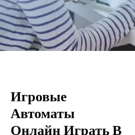
Игровые
Автоматы
Онлайн Играть В