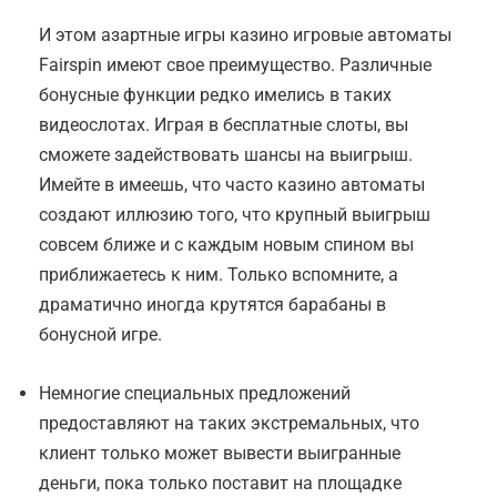
И этом азартные игры казино игровые автоматы
Fairspin имеют свое преимущество. Различные
бонусные функции редко имелись в таких
видеослотах. Играя в бесплатные слоты, вы
сможете задействовать шансы на выигрыш.
Имейте в имеешь, что часто казино автоматы
создают иллюзию того, что крупный выигрыш
совсем ближе и с каждым новым спином вы
приближаетесь к ним. Только вспомните, а
драматично иногда крутятся барабаны в
бонусной игре.
Немногие специальных предложений
предоставляют на таких экстремальных, что
клиент только может вывести выигранные
деньги, пока только поставит на площадке