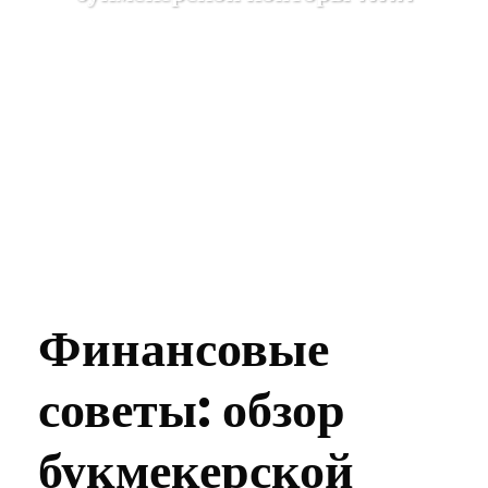
Финансовые
советы: обзор
букмекерской