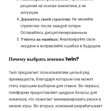
решения на основе аналитики, а не
интуиции.
Не меняйте
Держитесь своей стратегии:
стратегию после каждой потери.
Оставайтесь дисциплинированным.
Анализируйте свои
Учитесь на ошибках:
неудачи и исправляйте ошибки в будущем.
Почему выбрать именно 1win?
1win предлагает пользователям целый ряд
преимуществ, благодаря которым она может
стать хорошим выбором для ставок. Во-первых,
платформа предоставляет щедрые бонусы для
новичков, что помогает минимизировать риски в
начале игры. Во-вторых, компания разрабатывает