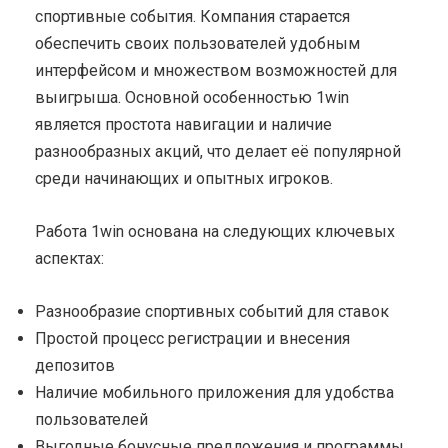
спортивные события. Компания старается
обеспечить своих пользователей удобным
интерфейсом и множеством возможностей для
выигрыша. Основной особенностью 1win
является простота навигации и наличие
разнообразных акций, что делает её популярной
среди начинающих и опытных игроков.
Работа 1win основана на следующих ключевых
аспектах:
Разнообразие спортивных событий для ставок
Простой процесс регистрации и внесения
депозитов
Наличие мобильного приложения для удобства
пользователей
Выгодные бонусные предложения и программы