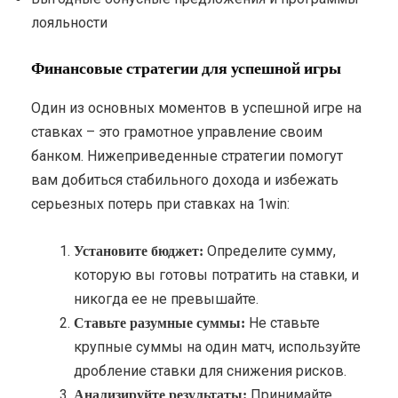
лояльности
Финансовые стратегии для успешной игры
Один из основных моментов в успешной игре на
ставках – это грамотное управление своим
банком. Нижеприведенные стратегии помогут
вам добиться стабильного дохода и избежать
серьезных потерь при ставках на 1win:
Определите сумму,
Установите бюджет:
которую вы готовы потратить на ставки, и
никогда ее не превышайте.
Не ставьте
Ставьте разумные суммы:
крупные суммы на один матч, используйте
дробление ставки для снижения рисков.
Принимайте
Анализируйте результаты: