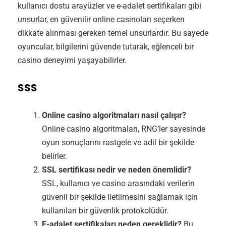
kullanıcı dostu arayüzler ve e-adalet sertifikaları gibi
unsurlar, en güvenilir online casinoları seçerken
dikkate alınması gereken temel unsurlardır. Bu sayede
oyuncular, bilgilerini güvende tutarak, eğlenceli bir
casino deneyimi yaşayabilirler.
SSS
Online casino algoritmaları nasıl çalışır?
Online casino algoritmaları, RNG’ler sayesinde
oyun sonuçlarını rastgele ve adil bir şekilde
belirler.
SSL sertifikası nedir ve neden önemlidir?
SSL, kullanıcı ve casino arasındaki verilerin
güvenli bir şekilde iletilmesini sağlamak için
kullanılan bir güvenlik protokolüdür.
E-adalet sertifikaları neden gereklidir?
Bu