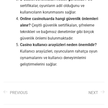
sertifikalar, oyunların adil olduğunu ve
kullanıcıların korunmasını sağlar.
Online casinoluarda hangi güvenlik önlemleri
alınır?
Çeşitli güvenlik sertifikaları, şifreleme
teknikleri ve bağımsız denetimler gibi birçok
güvenlik önlemi bulunmaktadır.
Casino kullanıcı arayüzleri neden önemlidir?
Kullanıcı arayüzleri, oyuncuların rahatça oyun
oynamalarını ve kullanıcı deneyimlerini
geliştirmelerini sağlar.
PREVIOUS
NEXT