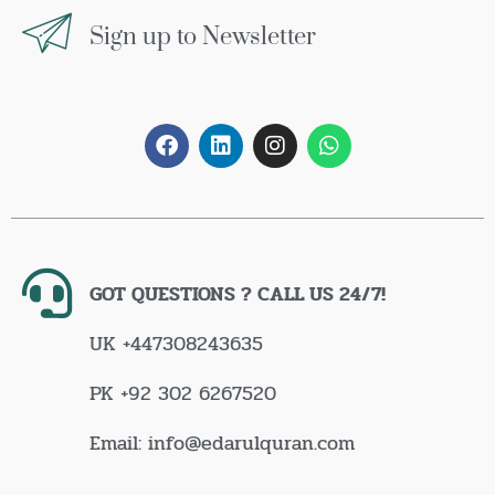
Sign up to Newsletter
GOT QUESTIONS ? CALL US 24/7!
UK +447308243635
PK +92 302 6267520
Email: info@edarulquran.com