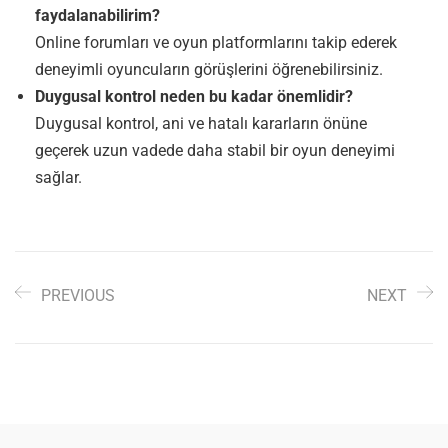
faydalanabilirim?
Online forumları ve oyun platformlarını takip ederek
deneyimli oyuncuların görüşlerini öğrenebilirsiniz.
Duygusal kontrol neden bu kadar önemlidir?
Duygusal kontrol, ani ve hatalı kararların önüne
geçerek uzun vadede daha stabil bir oyun deneyimi
sağlar.
PREVIOUS
NEXT