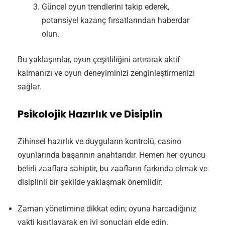
Güncel oyun trendlerini takip ederek,
potansiyel kazanç fırsatlarından haberdar
olun.
Bu yaklaşımlar, oyun çeşitliliğini artırarak aktif
kalmanızı ve oyun deneyiminizi zenginleştirmenizi
sağlar.
Psikolojik Hazırlık ve Disiplin
Zihinsel hazırlık ve duyguların kontrolü, casino
oyunlarında başarının anahtarıdır. Hemen her oyuncu
belirli zaaflara sahiptir, bu zaafların farkında olmak ve
disiplinli bir şekilde yaklaşmak önemlidir:
Zaman yönetimine dikkat edin; oyuna harcadığınız
vakti kısıtlayarak en iyi sonuçları elde edin.