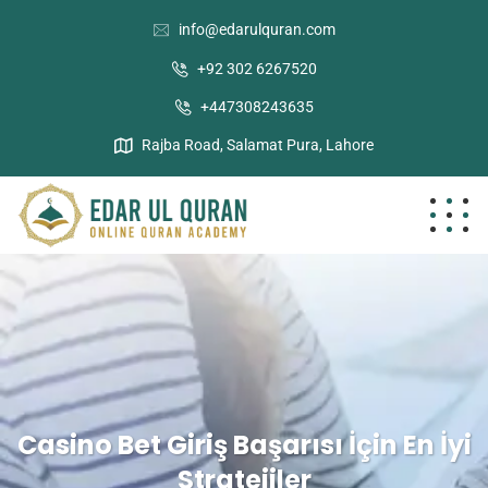
info@edarulquran.com
+92 302 6267520
+447308243635
Rajba Road, Salamat Pura, Lahore
Casino Bet Giriş Başarısı İçin En İyi
Stratejiler