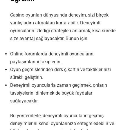
Casino oyunları dünyasında deneyim, sizi birçok
yanlış adım atmaktan kurtarabilir. Deneyimli
oyuncuların izlediği stratejileri anlamak, kısa sürede
size avantaj sağlayacaktır. Bunun için:
Online forumlarda deneyimli oyuncuların
paylaşımlarını takip edin.
Oyun geçmişlerinden ders çıkartın ve taktiklerinizi
sürekli geliştirin.
Deneyimli oyuncularla zaman geçirmek, onların
tavsiyelerini dinlemek de büyük faydalar
sağlayacaktır.
Bu yöntemlerle, deneyimli oyuncuların geçmiş
deneyimlerini kendi oyunlarınıza entegre edebilir ve