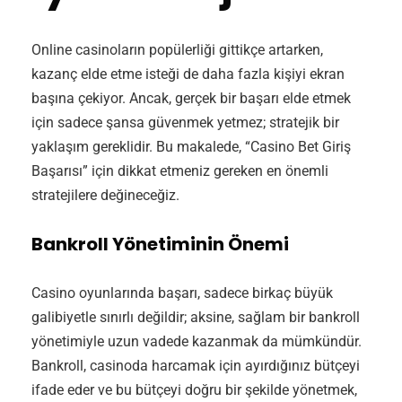
Online casinoların popülerliği gittikçe artarken,
kazanç elde etme isteği de daha fazla kişiyi ekran
başına çekiyor. Ancak, gerçek bir başarı elde etmek
için sadece şansa güvenmek yetmez; stratejik bir
yaklaşım gereklidir. Bu makalede, “Casino Bet Giriş
Başarısı” için dikkat etmeniz gereken en önemli
stratejilere değineceğiz.
Bankroll Yönetiminin Önemi
Casino oyunlarında başarı, sadece birkaç büyük
galibiyetle sınırlı değildir; aksine, sağlam bir bankroll
yönetimiyle uzun vadede kazanmak da mümkündür.
Bankroll, casinoda harcamak için ayırdığınız bütçeyi
ifade eder ve bu bütçeyi doğru bir şekilde yönetmek,