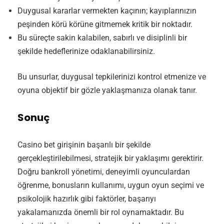
Duygusal kararlar vermekten kaçının; kayıplarınızın
peşinden körü körüne gitmemek kritik bir noktadır.
Bu süreçte sakin kalabilen, sabırlı ve disiplinli bir
şekilde hedeflerinize odaklanabilirsiniz.
Bu unsurlar, duygusal tepkilerinizi kontrol etmenize ve
oyuna objektif bir gözle yaklaşmanıza olanak tanır.
Sonuç
Casino bet girişinin başarılı bir şekilde
gerçekleştirilebilmesi, stratejik bir yaklaşımı gerektirir.
Doğru bankroll yönetimi, deneyimli oyunculardan
öğrenme, bonusların kullanımı, uygun oyun seçimi ve
psikolojik hazırlık gibi faktörler, başarıyı
yakalamanızda önemli bir rol oynamaktadır. Bu