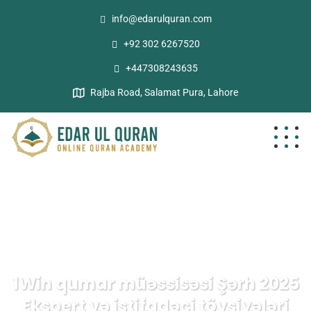
info@edarulquran.com
+92 302 6267520
+447308243635
Rajba Road, Salamat Pura, Lahore
1Win qumar müəssisəsi Şərh 2025
Ekspert və istifadəçi tövsiyələri