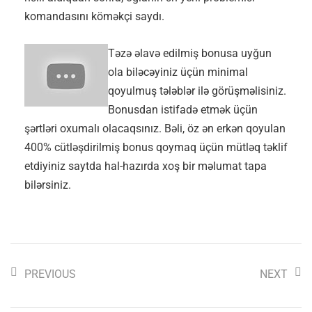
komandasını köməkçi saydı.
Təzə əlavə edilmiş bonusa uyğun
ola biləcəyiniz üçün minimal
qoyulmuş tələblər ilə görüşməlisiniz.
Bonusdan istifadə etmək üçün
şərtləri oxumalı olacaqsınız. Bəli, öz ən erkən qoyulan
400% cütləşdirilmiş bonus qoymaq üçün mütləq təklif
etdiyiniz saytda hal-hazırda xoş bir məlumat tapa
bilərsiniz.
PREVIOUS
NEXT