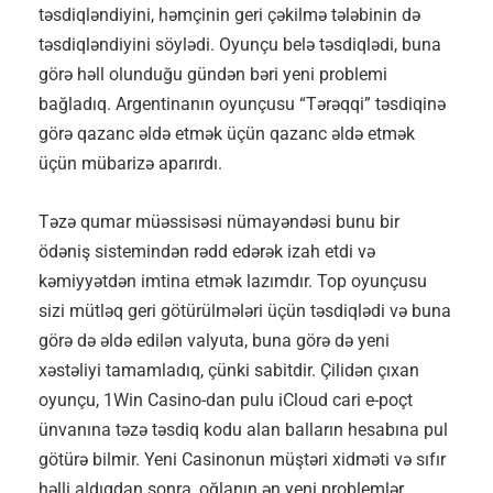
təsdiqləndiyini, həmçinin geri çəkilmə tələbinin də
təsdiqləndiyini söylədi. Oyunçu belə təsdiqlədi, buna
görə həll olunduğu gündən bəri yeni problemi
bağladıq. Argentinanın oyunçusu “Tərəqqi” təsdiqinə
görə qazanc əldə etmək üçün qazanc əldə etmək
üçün mübarizə aparırdı.
Təzə qumar müəssisəsi nümayəndəsi bunu bir
ödəniş sistemindən rədd edərək izah etdi və
kəmiyyətdən imtina etmək lazımdır. Top oyunçusu
sizi mütləq geri götürülmələri üçün təsdiqlədi və buna
görə də əldə edilən valyuta, buna görə də yeni
xəstəliyi tamamladıq, çünki sabitdir. Çilidən çıxan
oyunçu, 1Win Casino-dan pulu iCloud cari e-poçt
ünvanına təzə təsdiq kodu alan balların hesabına pul
götürə bilmir. Yeni Casinonun müştəri xidməti və sıfır
həlli aldıqdan sonra, oğlanın ən yeni problemlər