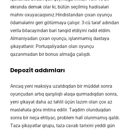
ekranda demək olar ki, bütün seçilmiş hadisələri
mahnı oxuyacaqsınız.Hindistandan çıxan oyunçu
ödəmələrini geri götürməyə çalışır. 3-cü tərəf adından
verilə biləcəyindən bəri tənqid etdiyini rədd etdim.
Almaniyadan çıxan oyunçu, işlənməmiş dəstəyə
şikayətlənir. Portuqaliyadan olan oyunçu
qazanmadan bir bonus almağa çalışdı.
Depozit addımları
Ancaq yeni reaksiya uzatdıqdan bir müddət sonra
oyunçudan artıq qarşılıqlı əlaqə qurmadıqdan sonra,
yeni şikayət daha az təhlil üçün lazım olan çox az
məsləhətə görə imtina edilir. Təqdim olunduqdan
sonra bir neçə ehtiyac, problem həll olunmamış qaldı.
Təzə şikayətlər qrupu, təzə cavab tarixini yeddi gün